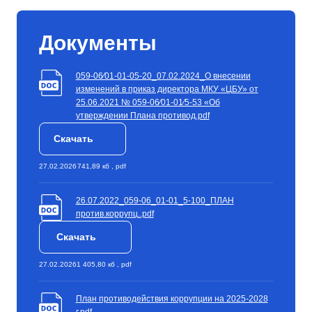
Документы
059-06∕01-01-05-20_07.02.2024_О внесении
изменений в приказ директора МКУ «ЦБУ» от
25.06.2021 № 059-06∕01-01∕5-53 «Об
утверждении Плана противод.pdf
Скачать
27.02.2026
741,89 кб , pdf
26.07.2022_059-06_01-01_5-100_ПЛАН
против.коррупц..pdf
Скачать
27.02.2026
1 405,80 кб , pdf
План противодействия коррупции на 2025-2028